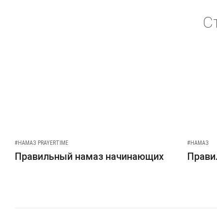
С
#НАМАЗ PRAYERTIME
#НАМАЗ
Правильный намаз начинающих
Прави