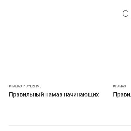
С
#НАМАЗ PRAYERTIME
#НАМАЗ
Правильный намаз начинающих
Прави