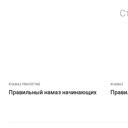
С
#НАМАЗ PRAYERTIME
#НАМАЗ
Правильный намаз начинающих
Прави