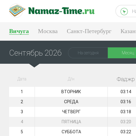
Н
Вичуга
Москва
Санкт-Петербург
Казан
Тюмень
Екатеринбург
Сентябрь 2026
На сегодня
Месяц
Фаджр
Дата
Д/н
1
ВТОРНИК
03:14
2
СРЕДА
03:16
3
ЧЕТВЕРГ
03:18
4
ПЯТНИЦА
03:20
5
СУББОТА
03:22