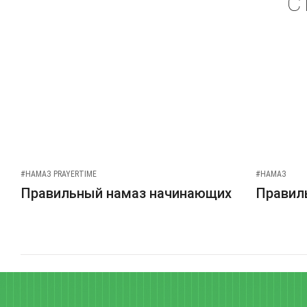
С
#НАМАЗ PRAYERTIME
#НАМАЗ
Правильный намаз начинающих
Правиль