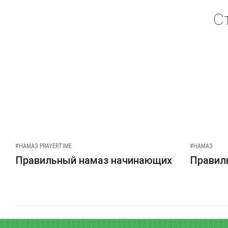
С
#НАМАЗ PRAYERTIME
#НАМАЗ
Правильный намаз начинающих
Правиль