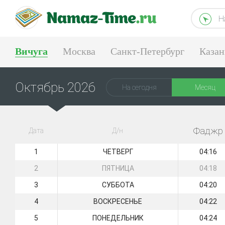
Н
Вичуга
Москва
Санкт-Петербург
Казан
Тюмень
Екатеринбург
Октябрь 2026
На сегодня
Месяц
Фаджр
Дата
Д/н
1
ЧЕТВЕРГ
04:16
2
ПЯТНИЦА
04:18
3
СУББОТА
04:20
4
ВОСКРЕСЕНЬЕ
04:22
5
ПОНЕДЕЛЬНИК
04:24