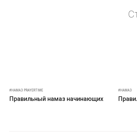
С
#НАМАЗ PRAYERTIME
#НАМАЗ
Правильный намаз начинающих
Прави