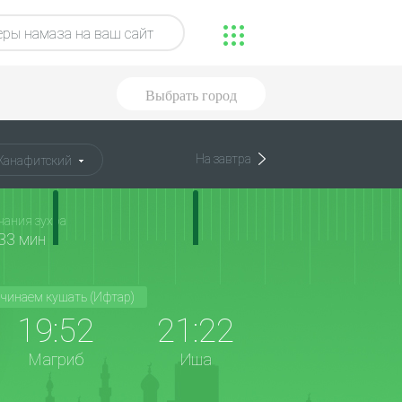
ры намаза на ваш сайт
Выбрать город
На завтра
Ханафитский
чания зухра
33 мин
чинаем кушать (Ифтар)
19:52
21:22
Магриб
Иша