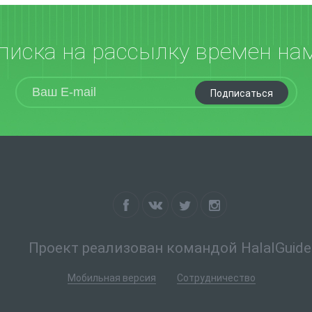
писка на рассылку времен на
Подписаться
Проект реализован командой HalalGuide
Мобильная версия
Сотрудничество