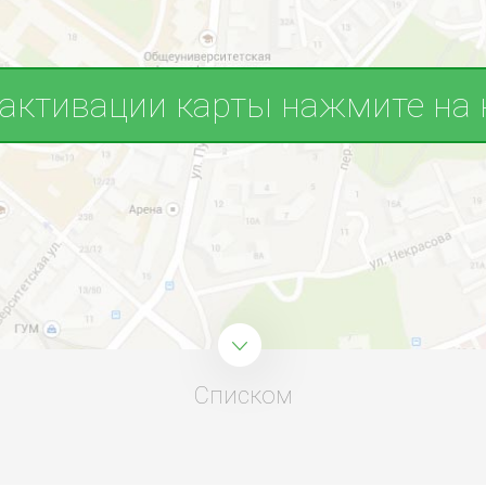
 активации карты нажмите на 
Списком