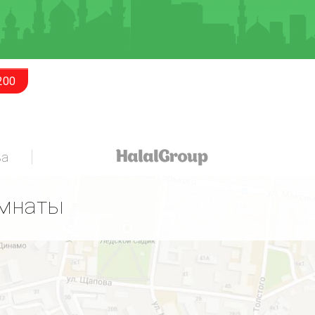
200
за
омнаты