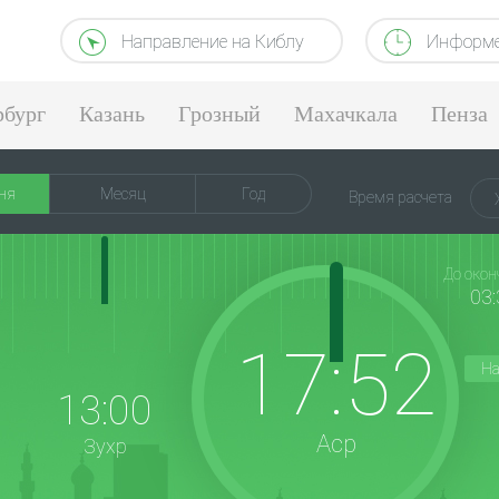
Направление на Киблу
Информе
рбург
Казань
Грозный
Махачкала
Пенза
ня
Месяц
Год
Время расчета
До окон
03:
17:52
На
13:00
Аср
Зухр