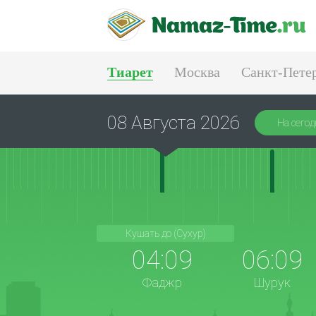
Тиарет
Москва
Санкт-Пете
Тюмень
Екатеринбург
08 Августа 2026
На сегод
Кушать до (Сухур)
04:09
06:09
Фаджр
Шурук