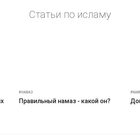
Статьи по исламу
#НАМАЗ
#NAM
их
Правильный намаз - какой он?
До