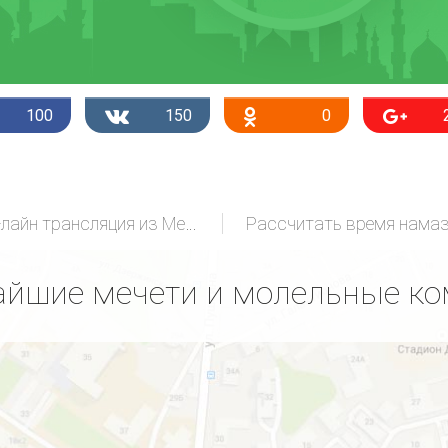
100
150
0
Он-лайн трансляция из Мекки
Рассчитать время нама
йшие мечети и молельные к