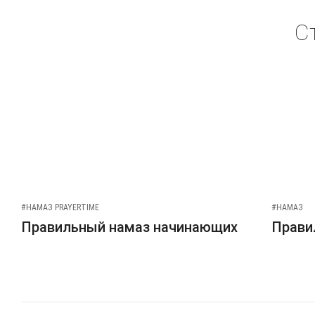
С
#НАМАЗ PRAYERTIME
#НАМАЗ
Правильный намаз начинающих
Прави