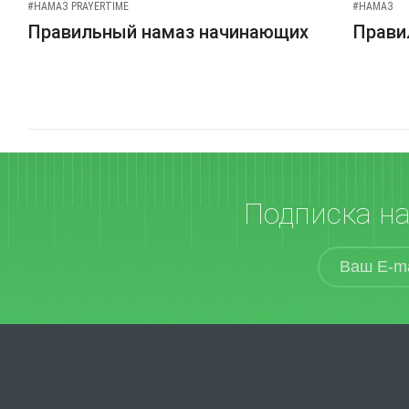
#НАМАЗ PRAYERTIME
#НАМАЗ
Правильный намаз начинающих
Прави
Подписка н