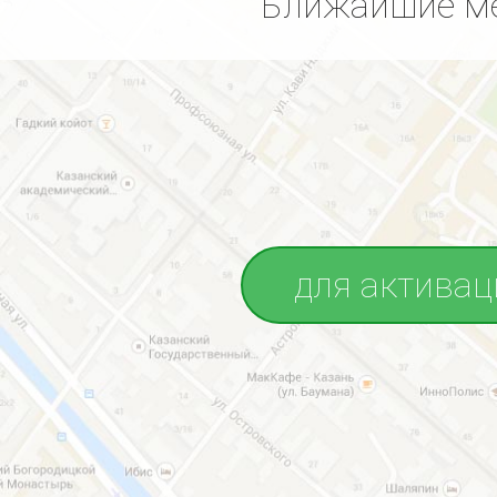
Ближайшие ме
для активац