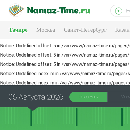
Н
Тачире
Москва
Санкт-Петербург
Казан
Тюмень
Екатеринбург
Notice
: Undefined offset: 5 in
/var/www/namaz-time.ru/pages/s
Notice
: Undefined offset: 5 in
/var/www/namaz-time.ru/pages/s
Notice
: Undefined offset: 5 in
/var/www/namaz-time.ru/pages/s
Notice
: Undefined index: m in
/var/www/namaz-time.ru/pages/sa
Notice
: Undefined index: m in
/var/www/namaz-time.ru/pages/sa
06 Августа 2026
На сегодня
Мес