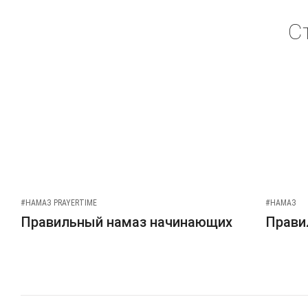
С
#НАМАЗ PRAYERTIME
#НАМАЗ
Правильный намаз начинающих
Прави