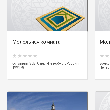
Молельная комната
Мол
6-я линия, 35Б, Санкт-Петербург, Россия,
Волхон
199178
Петер