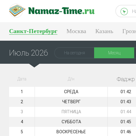
Н
Санкт-Петербург
Москва
Казань
Гроз
Екатеринбург
Июль 2026
На сегодня
Месяц
Фаджр
Дата
Д/н
1
СРЕДА
01:42
2
ЧЕТВЕРГ
01:43
3
ПЯТНИЦА
01:44
4
СУББОТА
01:45
5
ВОСКРЕСЕНЬЕ
01:46