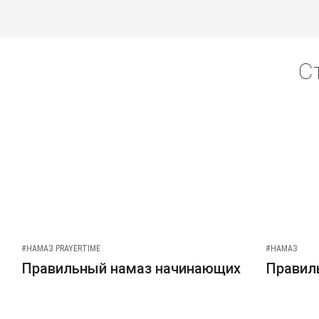
С
#НАМАЗ PRAYERTIME
#НАМАЗ
Правильный намаз начинающих
Правиль