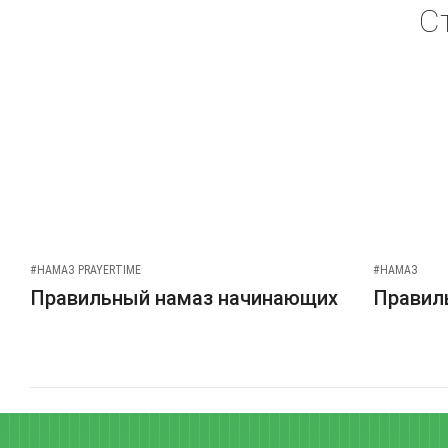
С
#НАМАЗ PRAYERTIME
#НАМАЗ
Правильный намаз начинающих
Правиль