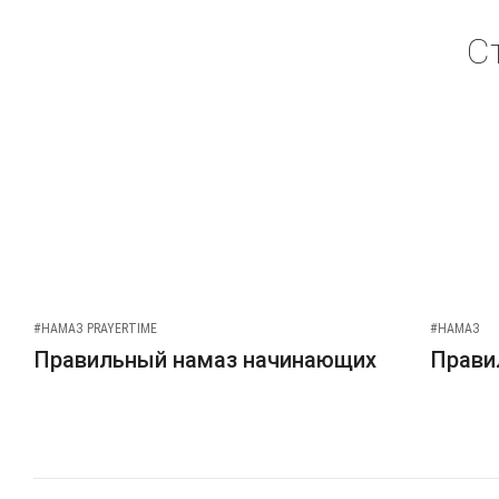
С
#НАМАЗ PRAYERTIME
#НАМАЗ
Правильный намаз начинающих
Прави