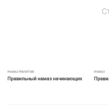
С
#НАМАЗ PRAYERTIME
#НАМАЗ
Правильный намаз начинающих
Прави