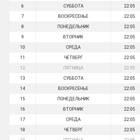
6
СУББОТА
22:05
7
ВОСКРЕСЕНЬЕ
22:05
8
ПОНЕДЕЛЬНИК
22:05
9
ВТОРНИК
22:05
10
СРЕДА
22:05
11
ЧЕТВЕРГ
22:05
12
ПЯТНИЦА
22:05
13
СУББОТА
22:05
14
ВОСКРЕСЕНЬЕ
22:05
15
ПОНЕДЕЛЬНИК
22:05
16
ВТОРНИК
22:05
17
СРЕДА
22:05
18
ЧЕТВЕРГ
22:05