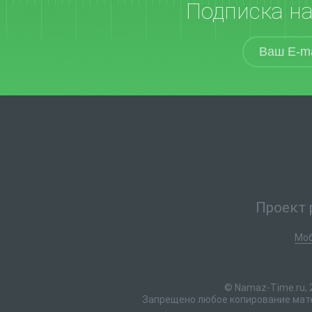
Подписка н
Проект 
Моб
© Namaz-Time.ru, 
Запрещено любое копирование мате