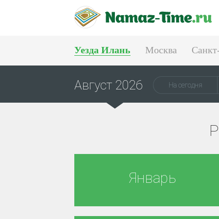
Уезда Илань
Москва
Санкт
Тюмень
Екатеринбург
Август 2026
На сегодня
Р
Январь