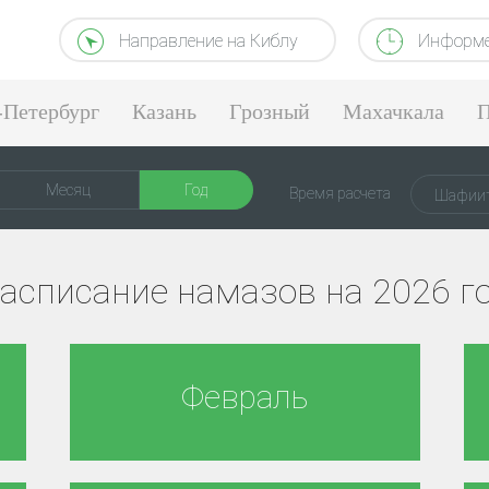
Направление на Киблу
Информе
-Петербург
Казань
Грозный
Махачкала
П
Месяц
Год
Время расчета
Шафиит
асписание намазов на 2026 г
Февраль