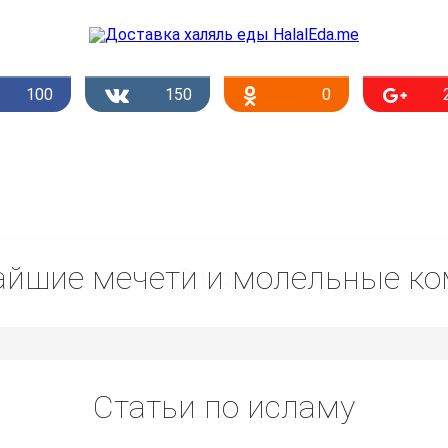
100
150
0
йшие мечети и молельные к
Списком
Статьи по исламу