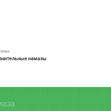
#SUNNA
лнительные намазы
маза