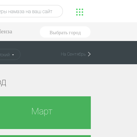
ры намаза на ваш сайт
енза
Выбрать город
На Сентябрь
ский
од
Март