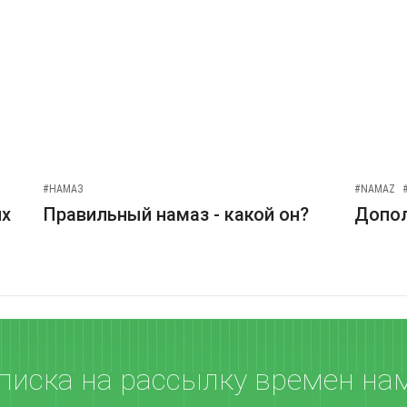
#НАМАЗ
#NAMAZ
их
Правильный намаз - какой он?
Допо
писка на рассылку времен на