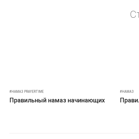
С
#НАМАЗ PRAYERTIME
#НАМАЗ
Правильный намаз начинающих
Прави