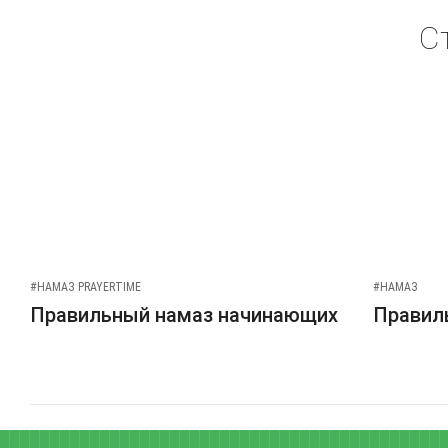
С
#НАМАЗ PRAYERTIME
#НАМАЗ
Правильный намаз начинающих
Правиль