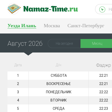
Н
Уезда Илань
Москва
Санкт-Петербург
Тюмень
Екатеринбург
Август 2026
На сегодня
Месяц
Фаджр
Дата
Д/н
1
СУББОТА
22:21
2
ВОСКРЕСЕНЬЕ
22:21
3
ПОНЕДЕЛЬНИК
22:22
4
ВТОРНИК
22:22
5
СРЕДА
22:23