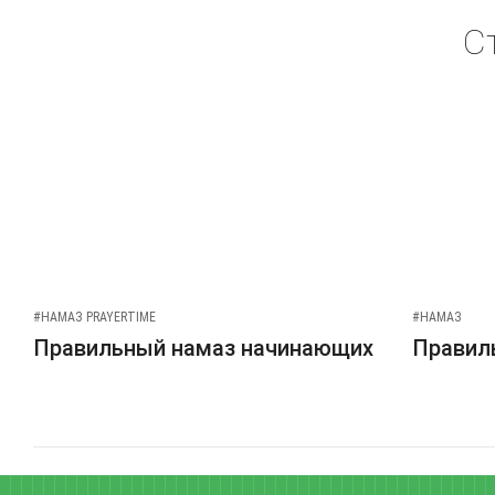
С
#НАМАЗ PRAYERTIME
#НАМАЗ
Правильный намаз начинающих
Правиль