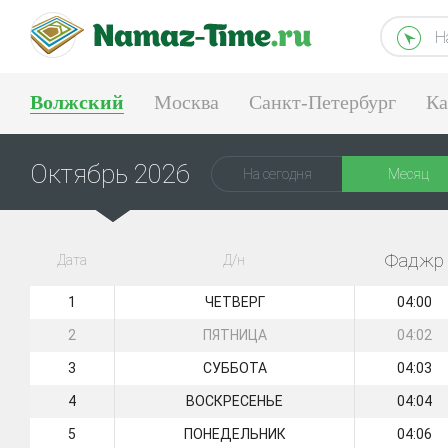
Н
Волжский
Москва
Санкт-Петербург
Ка
Тюмень
Екатеринбург
Октябрь 2026
На сегодня
Месяц
Фаджр
Дата
Д/н
1
ЧЕТВЕРГ
04:00
2
ПЯТНИЦА
04:02
3
СУББОТА
04:03
4
ВОСКРЕСЕНЬЕ
04:04
5
ПОНЕДЕЛЬНИК
04:06