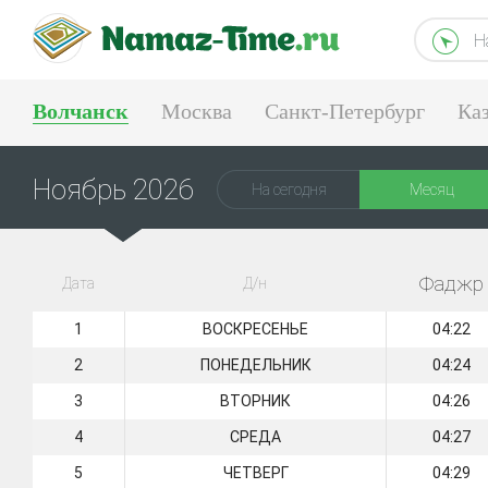
Н
Волчанск
Москва
Санкт-Петербург
Ка
Тюмень
Екатеринбург
Ноябрь 2026
На сегодня
Месяц
Фаджр
Дата
Д/н
1
ВОСКРЕСЕНЬЕ
04:22
2
ПОНЕДЕЛЬНИК
04:24
3
ВТОРНИК
04:26
4
СРЕДА
04:27
5
ЧЕТВЕРГ
04:29