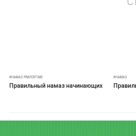
С
#НАМАЗ PRAYERTIME
#НАМАЗ
Правильный намаз начинающих
Правиль