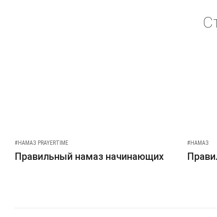
С
#НАМАЗ PRAYERTIME
#НАМАЗ
Правильный намаз начинающих
Прави