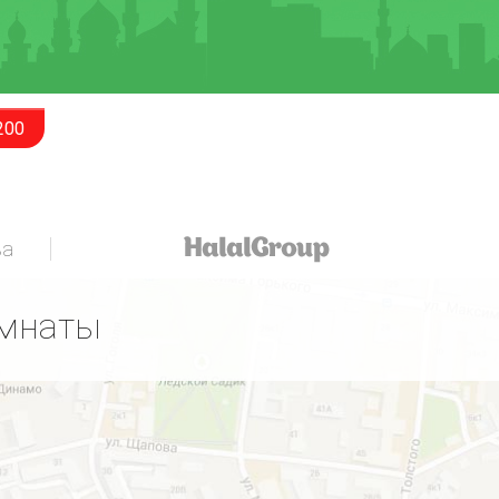
200
за
омнаты