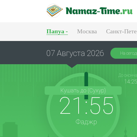
Папуа -
Москва
Санкт-Пете
Тюмень
Екатеринбург
07 Августа 2026
На сегод
До оконч
14:2
Кушать до (Сухур)
21:55
Фаджр