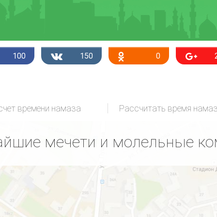
100
150
0
счет времени намаза
Рассчитать время нама
йшие мечети и молельные к