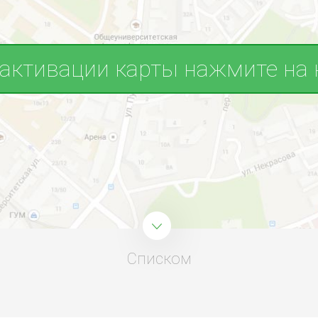
 активации карты нажмите на 
Списком