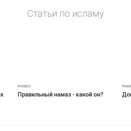
Статьи по исламу
#НАМАЗ
#NAM
их
Правильный намаз - какой он?
До