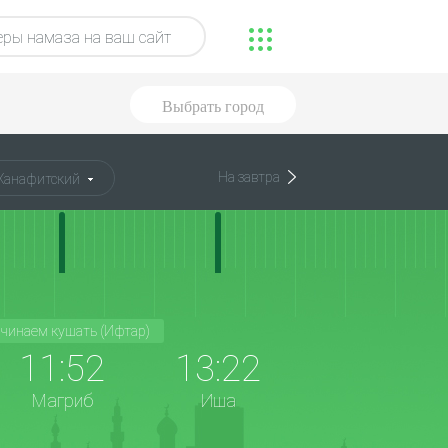
ры намаза на ваш сайт
Выбрать город
На завтра
Ханафитский
чинаем кушать (Ифтар)
11:52
13:22
Магриб
Иша