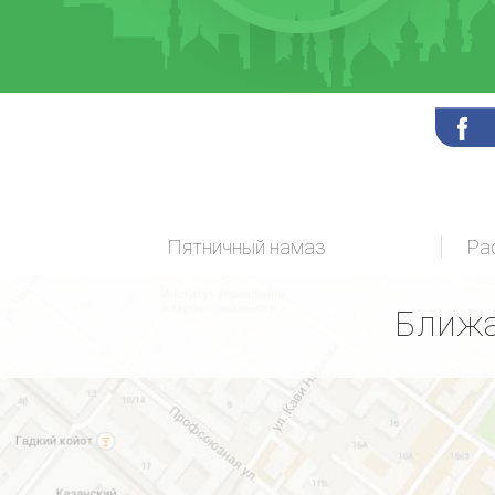
Пятничный намаз
Ра
Ближа