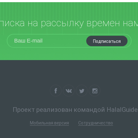
писка на рассылку времен на
Подписаться
Проект реализован командой HalalGuide
Мобильная версия
Сотрудничество