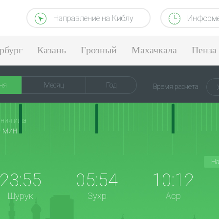
Направление на Киблу
Информе
рбург
Казань
Грозный
Махачкала
Пенза
ня
Месяц
Год
Время расчета
ания иша
5 мин
На
23:55
05:54
10:12
Шурук
Зухр
Аср