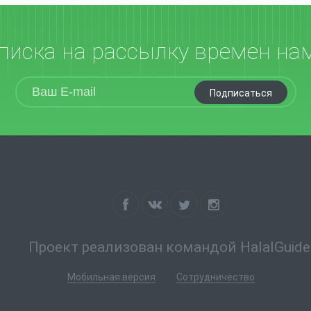
писка на рассылку времен на
Подписаться
Проект реализован командой HalalGuide
Мобильная версия
Сотрудничество