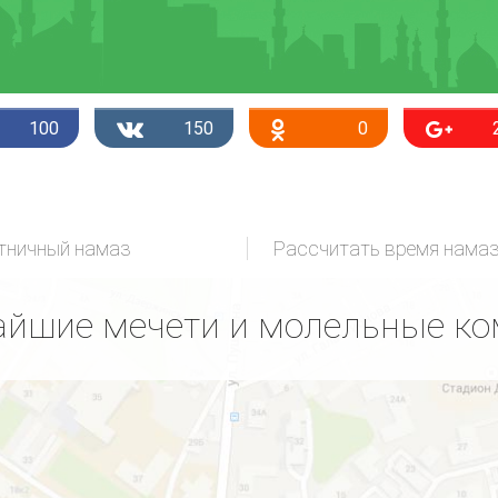
100
150
0
тничный намаз
Рассчитать время нама
йшие мечети и молельные к