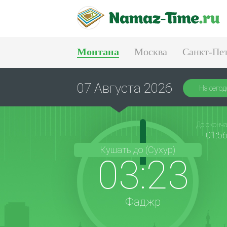
Монтана
Москва
Санкт-Пе
Тюмень
Екатеринбург
07 Августа 2026
На сегод
До оконч
01:5
Кушать до (Сухур)
03:23
Фаджр