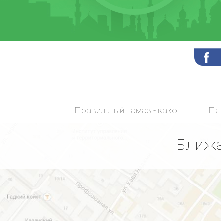
Правильный намаз - какой он?
Пя
Ближа