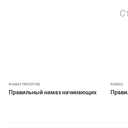
С
#НАМАЗ PRAYERTIME
#НАМАЗ
Правильный намаз начинающих
Прави