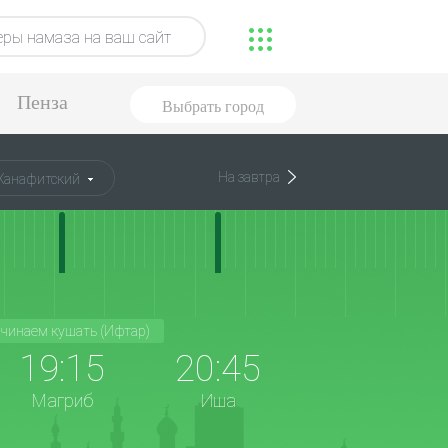
ры намаза на ваш сайт
Пенза
Выбрать город
На завтра
Ханафитский
чинаем кушать (Ифтар)
19:15
20:45
Магриб
Иша