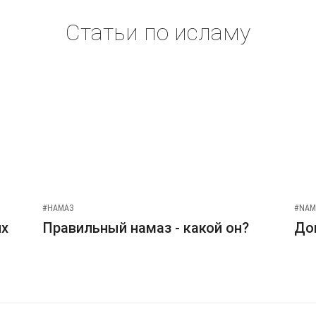
Статьи по исламу
#НАМАЗ
#NAM
их
Правильный намаз - какой он?
До