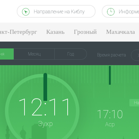
Направление на Киблу
Информе
нкт-Петербург
Казань
Грозный
Махачкала
ня
Месяц
Год
Время расчета
12:11
На
17:10
Зухр
Аср