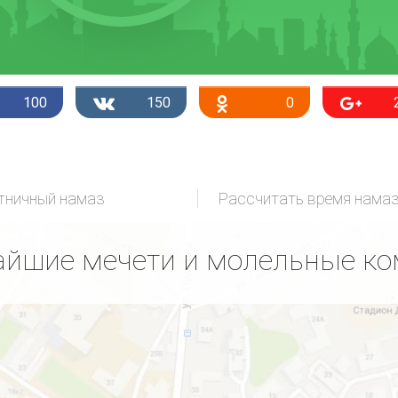
100
150
0
тничный намаз
Рассчитать время нама
йшие мечети и молельные к