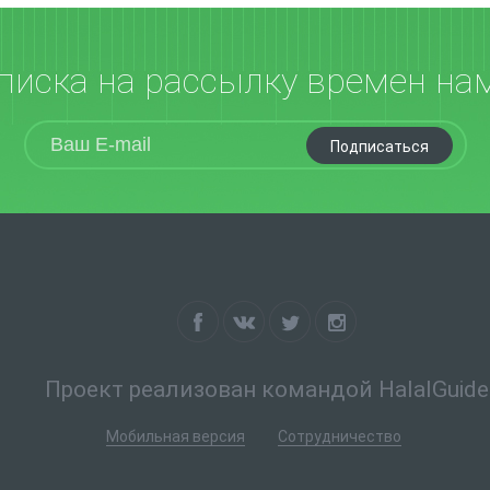
писка на рассылку времен на
Подписаться
Проект реализован командой HalalGuide
Мобильная версия
Сотрудничество