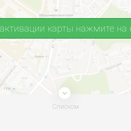
 активации карты нажмите на 
Списком