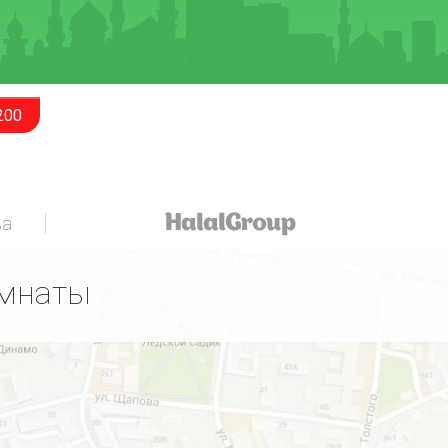
200
за
омнаты