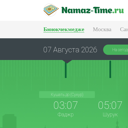
Бююкчекмедже
Москва
Са
Тюмень
Екатеринбург
07 Августа 2026
На сегод
Кушать до (Сухур)
03:07
05:07
Фаджр
Шурук