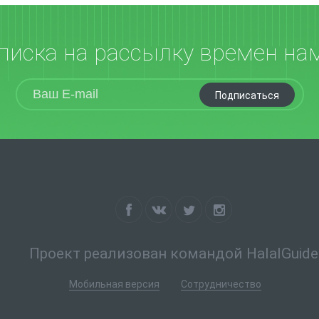
писка на рассылку времен на
Подписаться
Проект реализован командой HalalGuide
Мобильная версия
Сотрудничество