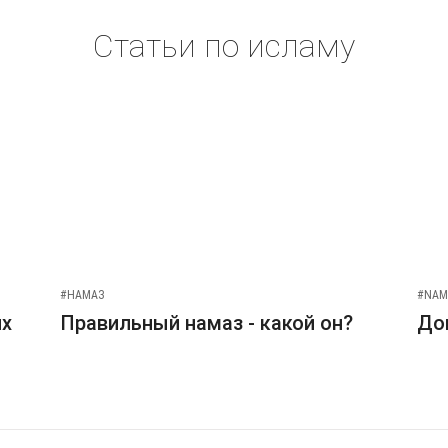
Статьи по исламу
#НАМАЗ
#NAM
их
Правильный намаз - какой он?
До