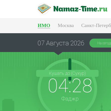
ИМО
Москва
Санкт-Петерб
Екатеринбург
07 Августа 2026
На сегод
Кушать до (Сухур)
04:28
Фаджр