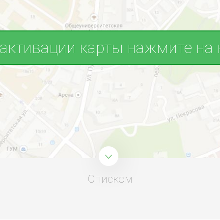
 активации карты нажмите на 
Списком