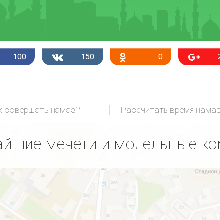
100
150
0
к совершать намаз?
Рассчитать время нама
йшие мечети и молельные к