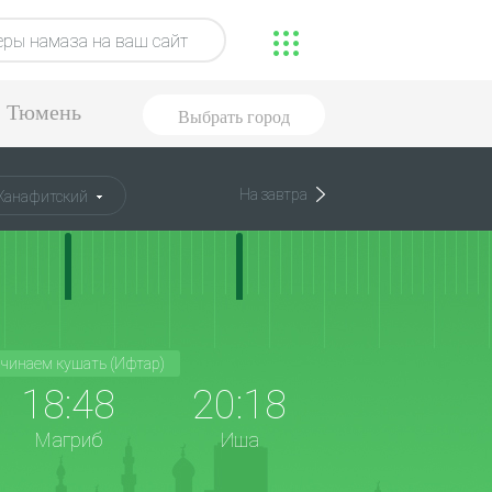
ры намаза на ваш сайт
Тюмень
Выбрать город
На завтра
Ханафитский
чинаем кушать (Ифтар)
18:48
20:18
Магриб
Иша