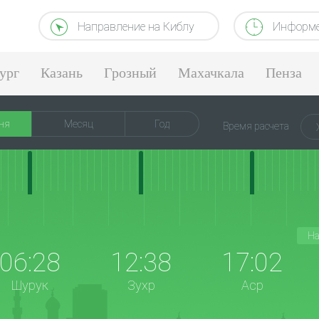
Направление на Киблу
Информе
ург
Казань
Грозный
Махачкала
Пенза
ня
Месяц
Год
Время расчета
На
06:28
12:38
17:02
Шурук
Зухр
Аср