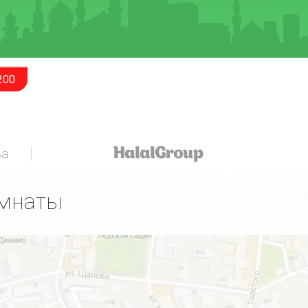
200
за
омнаты