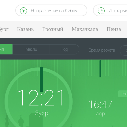
Направление на Киблу
Информе
бург
Казань
Грозный
Махачкала
Пенза
ня
Месяц
Год
Время расчета
12:21
На
16:47
Зухр
Аср