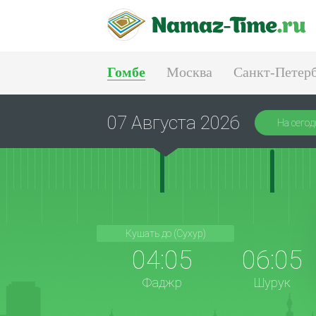
Гомбе
Москва
Санкт-Петер
Екатеринбург
07 Августа 2026
На сегод
Кушать до (Сухур)
04:05
06:05
Фаджр
Шурук