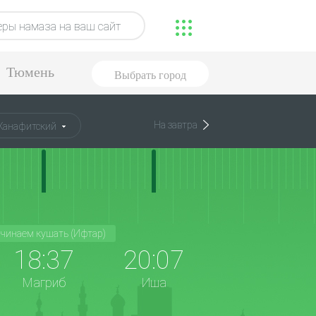
ры намаза на ваш сайт
Тюмень
Выбрать город
На завтра
Ханафитский
чинаем кушать (Ифтар)
18:37
20:07
Магриб
Иша