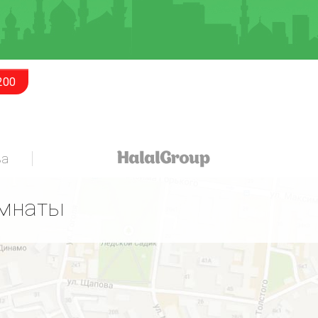
200
за
омнаты