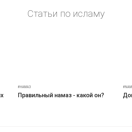
Статьи по исламу
#НАМАЗ
#NAM
их
Правильный намаз - какой он?
До