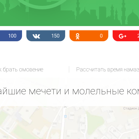
100
150
0
к брать омовение
Рассчитать время нама
йшие мечети и молельные к