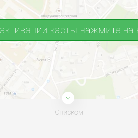
 активации карты нажмите на 
Списком