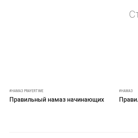
С
#НАМАЗ PRAYERTIME
#НАМАЗ
Правильный намаз начинающих
Прави