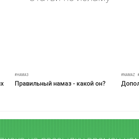
#НАМАЗ
#NAMAZ
их
Правильный намаз - какой он?
Допо