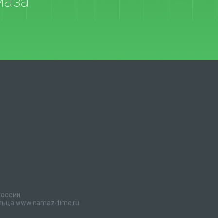
маза
России.
льца www.namaz-time.ru