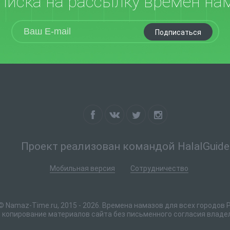
писка на рассылку времен на
Подписаться
Проект реализован командой HalalGuide
Мобильная версия
Сотрудничество
© Namaz-Time.ru, 2015 - 2026. Времена намазов для всех городов 
копирование материалов сайта без письменного согласия владе