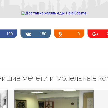
100
150
0
йшие мечети и молельные к
Списком