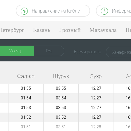
Направление на Киблу
Информе
Петербург
Казань
Грозный
Махачкала
П
Месяц
Год
Время расчета
Ханафитс
Фаджр
Шурук
Зухр
А
01:55
03:55
12:27
16
01:54
03:54
12:27
16
01:53
03:53
12:27
16
01:52
03:52
12:27
16
01:51
03:51
12:28
16