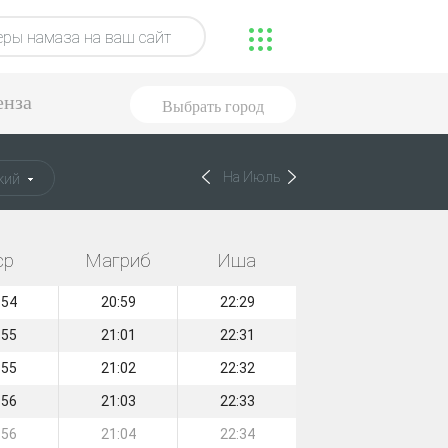
ры намаза на ваш сайт
енза
Выбрать город
На Июль
кий
ср
Магриб
Иша
:54
20:59
22:29
:55
21:01
22:31
:55
21:02
22:32
:56
21:03
22:33
:56
21:04
22:34