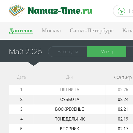
Н
Данилов
Москва
Санкт-Петербург
Каз
Тюмень
Екатеринбург
Май 2026
На сегодня
Месяц
Фаджр
Дата
Д/н
1
ПЯТНИЦА
02:26
2
СУББОТА
02:24
3
ВОСКРЕСЕНЬЕ
02:21
4
ПОНЕДЕЛЬНИК
02:19
5
ВТОРНИК
02:17