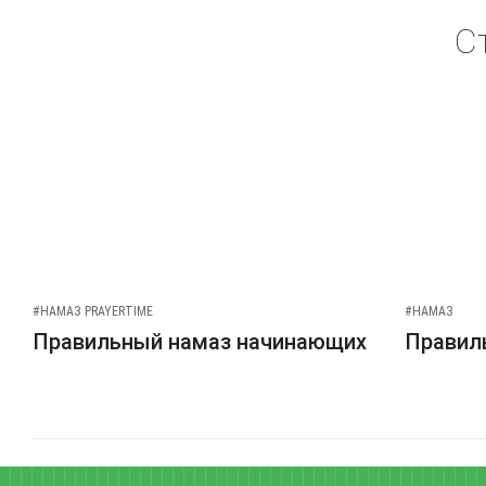
С
#НАМАЗ PRAYERTIME
#НАМАЗ
Правильный намаз начинающих
Правиль