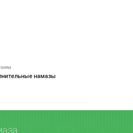
#SUNNA
лнительные намазы
маза