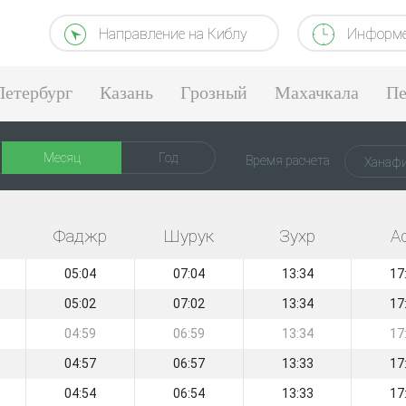
Направление на Киблу
Информе
Петербург
Казань
Грозный
Махачкала
Пе
Месяц
Год
Время расчета
Ханафи
Фаджр
Шурук
Зухр
А
05:04
07:04
13:34
17
05:02
07:02
13:34
17
04:59
06:59
13:34
17
04:57
06:57
13:33
17
04:54
06:54
13:33
17