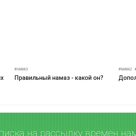
#НАМАЗ
#NAMAZ
их
Правильный намаз - какой он?
Допо
писка на рассылку времен на