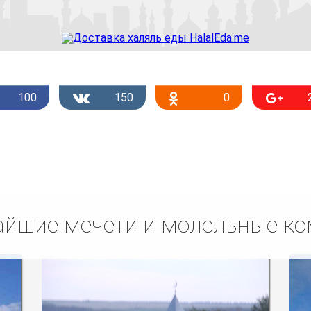
100
150
0
йшие мечети и молельные к
Списком