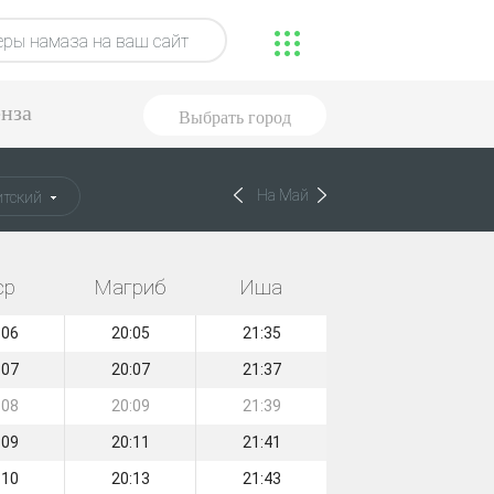
ры намаза на ваш сайт
нза
Выбрать город
На Май
тский
ср
Магриб
Иша
:06
20:05
21:35
:07
20:07
21:37
:08
20:09
21:39
:09
20:11
21:41
:10
20:13
21:43