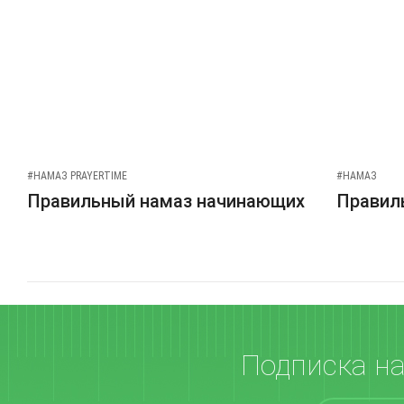
#НАМАЗ PRAYERTIME
#НАМАЗ
Правильный намаз начинающих
Правиль
Подписка н