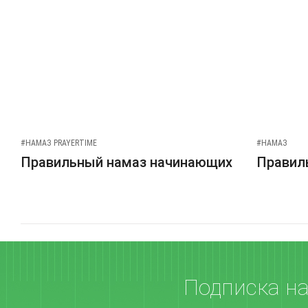
#НАМАЗ PRAYERTIME
#НАМАЗ
Правильный намаз начинающих
Правиль
Подписка н