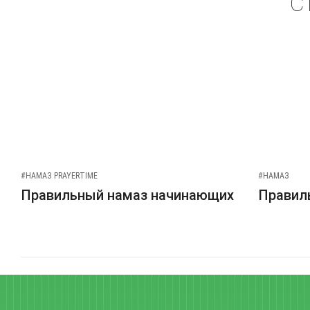
С
#НАМАЗ PRAYERTIME
#НАМАЗ
Правильный намаз начинающих
Правиль