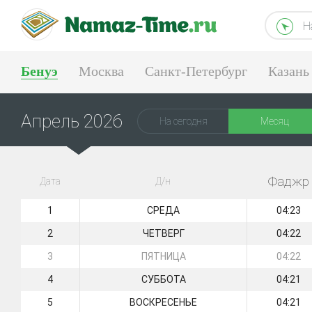
Н
Бенуэ
Москва
Санкт-Петербург
Казань
Екатеринбург
Апрель 2026
На сегодня
Месяц
Фаджр
Дата
Д/н
1
СРЕДА
04:23
2
ЧЕТВЕРГ
04:22
3
ПЯТНИЦА
04:22
4
СУББОТА
04:21
5
ВОСКРЕСЕНЬЕ
04:21