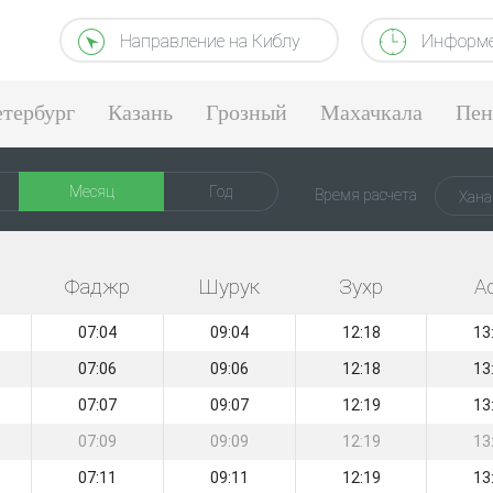
Направление на Киблу
Информе
тербург
Казань
Грозный
Махачкала
Пен
Месяц
Год
Время расчета
Хана
Фаджр
Шурук
Зухр
А
07:04
09:04
12:18
13
07:06
09:06
12:18
13
07:07
09:07
12:19
13
07:09
09:09
12:19
13
07:11
09:11
12:19
13