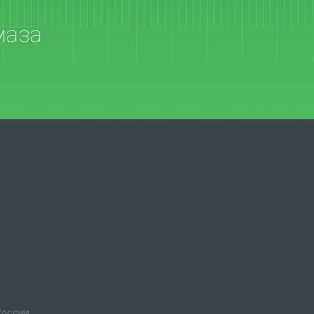
маза
России.