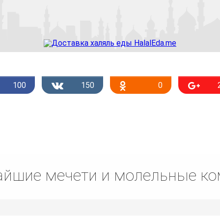
100
150
0
йшие мечети и молельные к
Списком