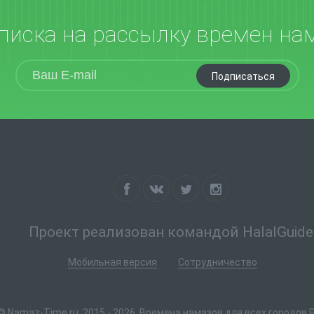
писка на рассылку времен на
Подписаться
Проект реализован командой HalalGuide
Мобильная версия
Сотрудничество
© Namaz-Time.ru, 2015 - 2026. Времена намазов для всех городов 