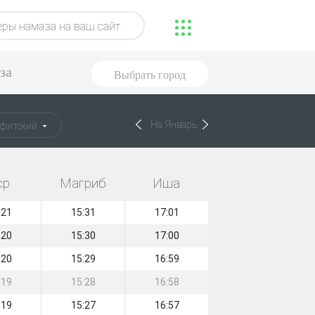
ры намаза на ваш сайт
за
Выбрать город
На Январь
фитский
ср
Магриб
Иша
:21
15:31
17:01
:20
15:30
17:00
:20
15:29
16:59
:19
15:28
16:58
:19
15:27
16:57