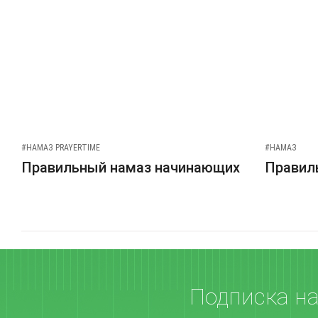
#НАМАЗ PRAYERTIME
#НАМАЗ
Правильный намаз начинающих
Правиль
Подписка н