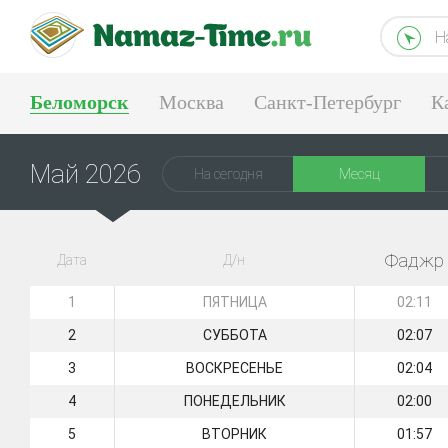
Н
Беломорск
Москва
Санкт-Петербург
К
Тюмень
Екатеринбург
Май 2026
На сегодня
Месяц
Фаджр
Дата
Д/н
1
ПЯТНИЦА
02:11
2
СУББОТА
02:07
3
ВОСКРЕСЕНЬЕ
02:04
4
ПОНЕДЕЛЬНИК
02:00
5
ВТОРНИК
01:57