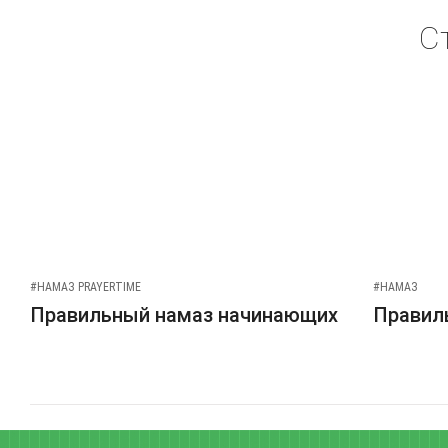
С
#НАМАЗ PRAYERTIME
#НАМАЗ
Правильный намаз начинающих
Правиль