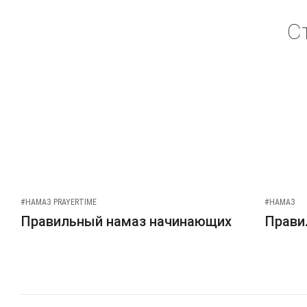
С
#НАМАЗ PRAYERTIME
#НАМАЗ
Правильный намаз начинающих
Прави