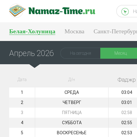
Н
Белая-Холуница
Москва
Санкт-Петербур
Тюмень
Екатеринбург
Апрель 2026
На сегодня
Месяц
Фаджр
Дата
Д/н
1
СРЕДА
03:04
2
ЧЕТВЕРГ
03:01
3
ПЯТНИЦА
02:58
4
СУББОТА
02:55
5
ВОСКРЕСЕНЬЕ
02:53