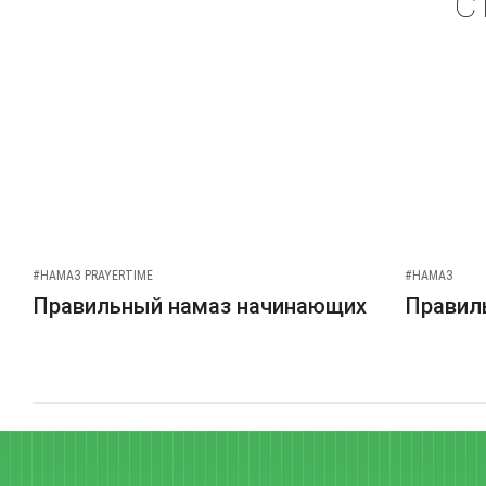
С
#НАМАЗ PRAYERTIME
#НАМАЗ
Правильный намаз начинающих
Правиль