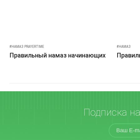
#НАМАЗ PRAYERTIME
#НАМАЗ
Правильный намаз начинающих
Правиль
Подписка н