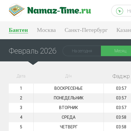
Н
Бантен
Москва
Санкт-Петербург
Казан
Тюмень
Екатеринбург
Февраль 2026
На сегодня
Месяц
Фаджр
Дата
Д/н
1
ВОСКРЕСЕНЬЕ
03:57
2
ПОНЕДЕЛЬНИК
03:57
3
ВТОРНИК
03:57
4
СРЕДА
03:58
5
ЧЕТВЕРГ
03:58