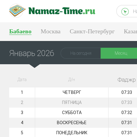
Н
Бабаево
Москва
Санкт-Петербург
Каза
Тюмень
Екатеринбург
Январь 2026
На сегодня
Месяц
Фаджр
Дата
Д/н
1
ЧЕТВЕРГ
07:33
2
ПЯТНИЦА
07:33
3
СУББОТА
07:32
4
ВОСКРЕСЕНЬЕ
07:31
5
ПОНЕДЕЛЬНИК
07:31