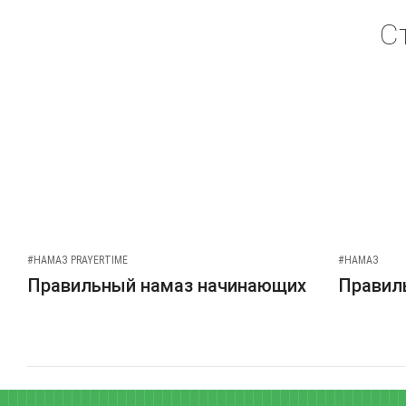
С
#НАМАЗ PRAYERTIME
#НАМАЗ
Правильный намаз начинающих
Правиль