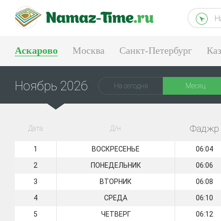
Н
Аскарово
Москва
Санкт-Петербург
Ка
Тюмень
Екатеринбург
Ноябрь 2026
На сегодня
Месяц
Фаджр
Дата
Д/н
1
ВОСКРЕСЕНЬЕ
06:04
2
ПОНЕДЕЛЬНИК
06:06
3
ВТОРНИК
06:08
4
СРЕДА
06:10
5
ЧЕТВЕРГ
06:12