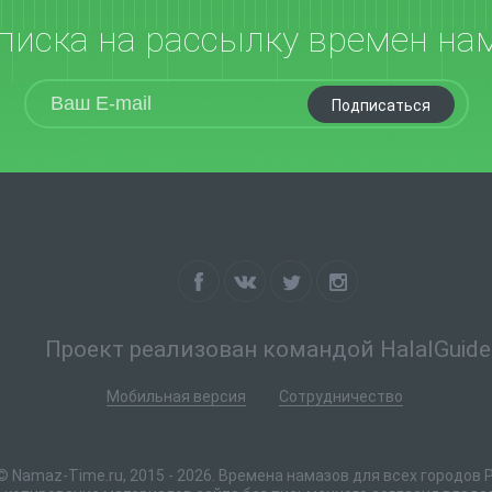
писка на рассылку времен на
Подписаться
Проект реализован командой HalalGuide
Мобильная версия
Сотрудничество
© Namaz-Time.ru, 2015 - 2026. Времена намазов для всех городов 