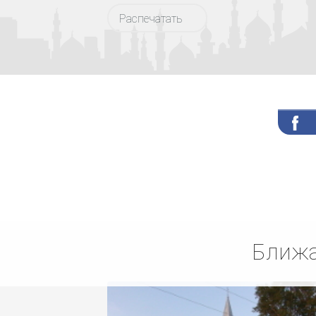
Распечатать
Ближа