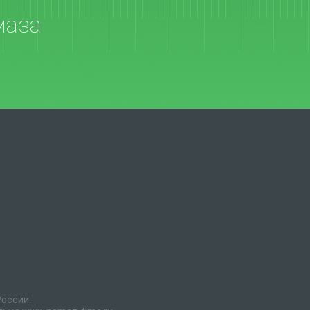
маза
России.