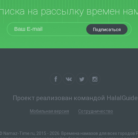
писка на рассылку времен на
Подписаться
Проект реализован командой HalalGuide
Мобильная версия
Сотрудничество
© Namaz-Time.ru, 2015 - 2026. Времена намазов для всех городов 