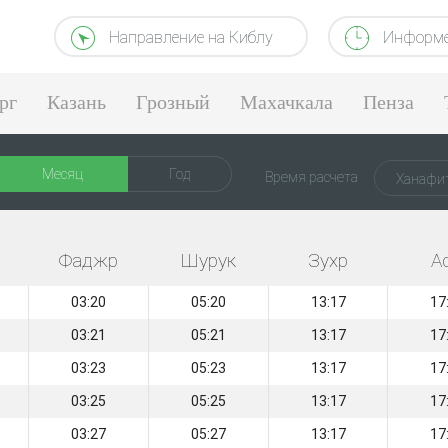
Направление на Киблу
Информе
рг
Казань
Грозный
Махачкала
Пенза
Месяц
Год
Время расчета
Ханафи
Фаджр
Шурук
Зухр
А
03:20
05:20
13:17
17
03:21
05:21
13:17
17
03:23
05:23
13:17
17
03:25
05:25
13:17
17
03:27
05:27
13:17
17