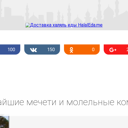
100
150
0
йшие мечети и молельные к
Списком