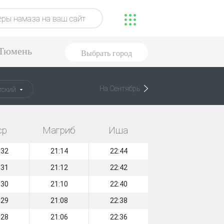
ры намаза на ваш сайт
Тюмень
Выбрать город
На Сентябрь
тский
ср
Магриб
Иша
:32
21:14
22:44
:31
21:12
22:42
:30
21:10
22:40
:29
21:08
22:38
:28
21:06
22:36