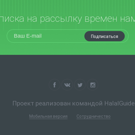
писка на рассылку времен на
Подписаться
Проект реализован командой HalalGuide
Мобильная версия
Сотрудничество