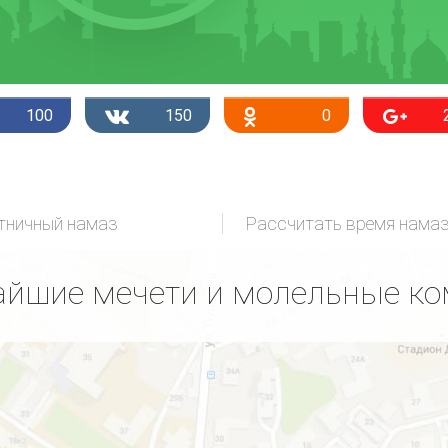
100
150
0
тничный намаз
Рассчитать время нама
йшие мечети и молельные к