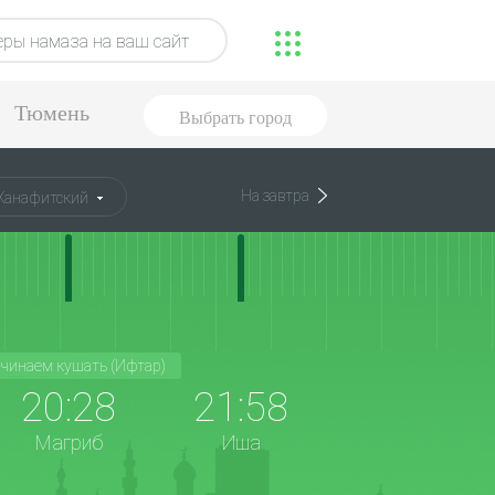
ры намаза на ваш сайт
Тюмень
Выбрать город
На завтра
Ханафитский
чинаем кушать (Ифтар)
20:28
21:58
Магриб
Иша