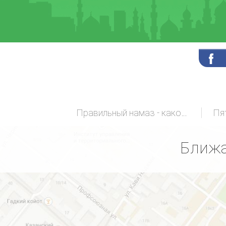
Правильный намаз - какой он?
Пя
Ближа