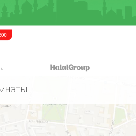
200
за
омнаты