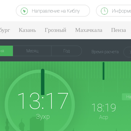
Направление на Киблу
Информе
бург
Казань
Грозный
Махачкала
Пенза
ня
Месяц
Год
Время расчета
13:17
На
18:19
Зухр
Аср