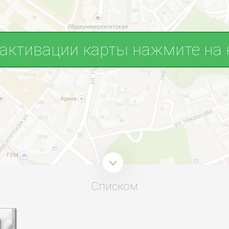
 активации карты нажмите на 
Списком