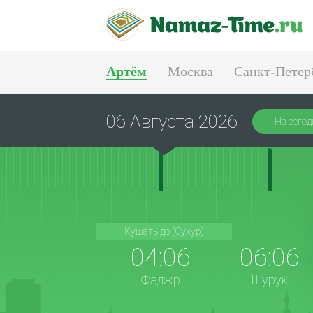
Артём
Москва
Санкт-Петер
Екатеринбург
06 Августа 2026
На сегод
Кушать до (Сухур)
04:06
06:06
Фаджр
Шурук