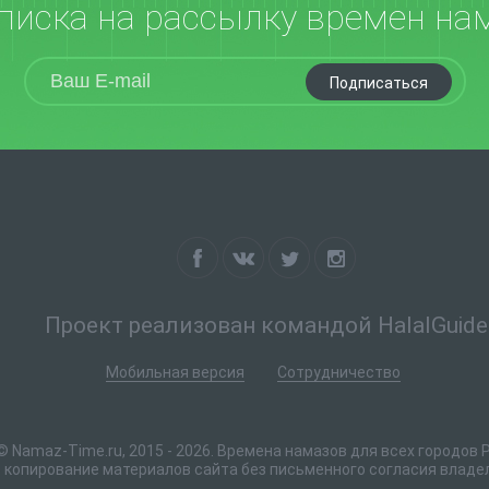
писка на рассылку времен на
Подписаться
Проект реализован командой HalalGuide
Мобильная версия
Сотрудничество
© Namaz-Time.ru, 2015 - 2026. Времена намазов для всех городов 
копирование материалов сайта без письменного согласия владе