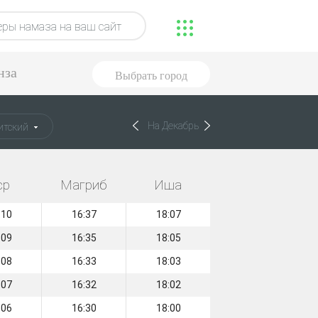
ры намаза на ваш сайт
нза
Выбрать город
На Декабрь
итский
ср
Магриб
Иша
:10
16:37
18:07
:09
16:35
18:05
:08
16:33
18:03
:07
16:32
18:02
:06
16:30
18:00