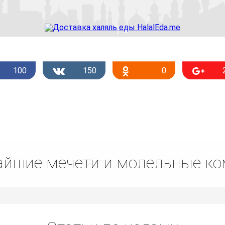
100
150
0
йшие мечети и молельные к
Списком