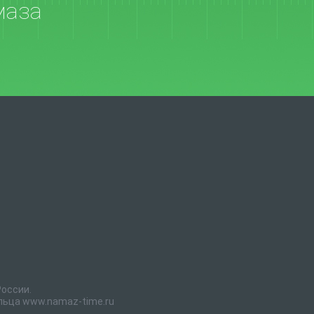
маза
России.
льца www.namaz-time.ru