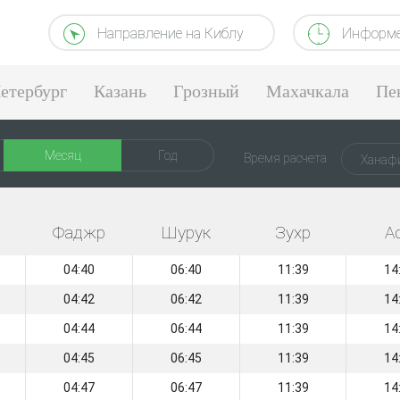
Направление на Киблу
Информе
етербург
Казань
Грозный
Махачкала
Пе
Месяц
Год
Время расчета
Ханаф
Фаджр
Шурук
Зухр
А
04:40
06:40
11:39
14
04:42
06:42
11:39
14
04:44
06:44
11:39
14
04:45
06:45
11:39
14
04:47
06:47
11:39
14