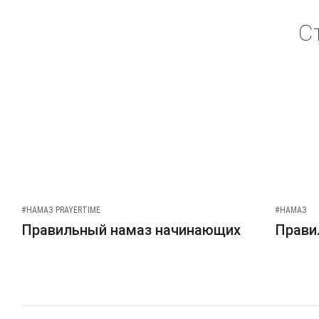
С
#НАМАЗ PRAYERTIME
#НАМАЗ
Правильный намаз начинающих
Прави