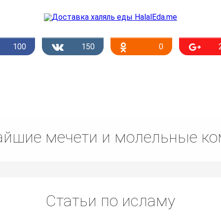
100
150
0
йшие мечети и молельные к
Списком
Статьи по исламу