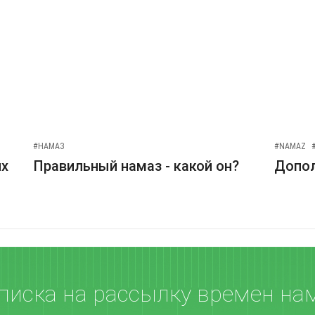
#НАМАЗ
#NAMAZ
их
Правильный намаз - какой он?
Допо
писка на рассылку времен на