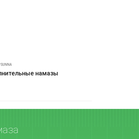
#SUNNA
лнительные намазы
маза