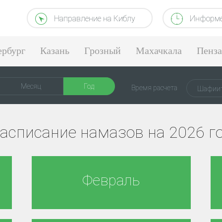
Направление на Киблу
Информе
ербург
Казань
Грозный
Махачкала
Пенза
Месяц
Год
Время расчета
Шафиит
асписание намазов на 2026 г
Февраль