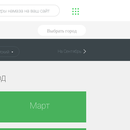
ры намаза на ваш сайт
Выбрать город
На Сентябрь
ский
од
Март