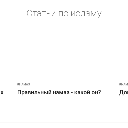
Статьи по исламу
#НАМАЗ
#NAM
их
Правильный намаз - какой он?
До