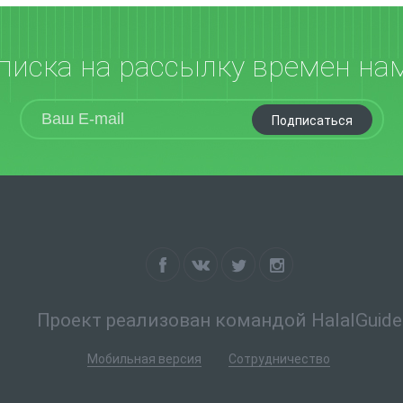
писка на рассылку времен на
Подписаться
Проект реализован командой HalalGuide
Мобильная версия
Сотрудничество