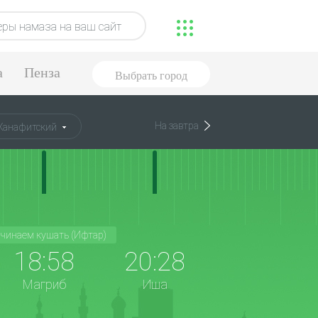
ры намаза на ваш сайт
а
Пенза
Выбрать город
На завтра
Ханафитский
чинаем кушать (Ифтар)
18:58
20:28
Магриб
Иша