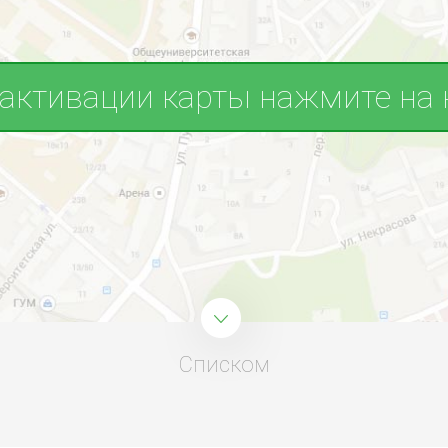
 активации карты нажмите на 
Списком