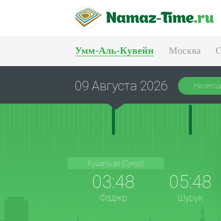
Умм-Аль-Кувейн
Москва
С
Тюмень
Екатеринбург
09 Августа 2026
На сегод
Кушать до (Сухур)
03:48
05:48
Фаджр
Шурук