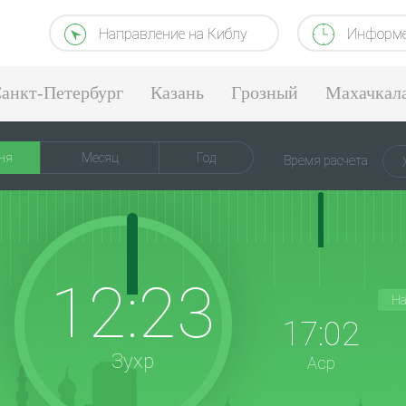
Направление на Киблу
Информе
анкт-Петербург
Казань
Грозный
Махачкал
ня
Месяц
Год
Время расчета
12:23
На
17:02
Зухр
Аср