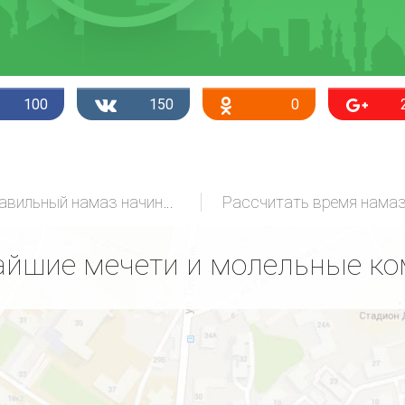
100
150
0
Правильный намаз начинающих
Рассчитать время нама
йшие мечети и молельные к