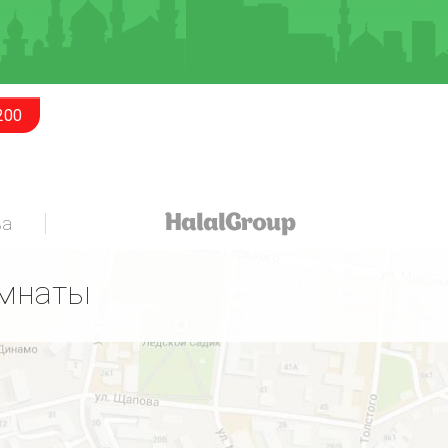
200
за
омнаты