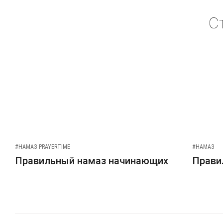
С
#НАМАЗ PRAYERTIME
#НАМАЗ
Правильный намаз начинающих
Прави